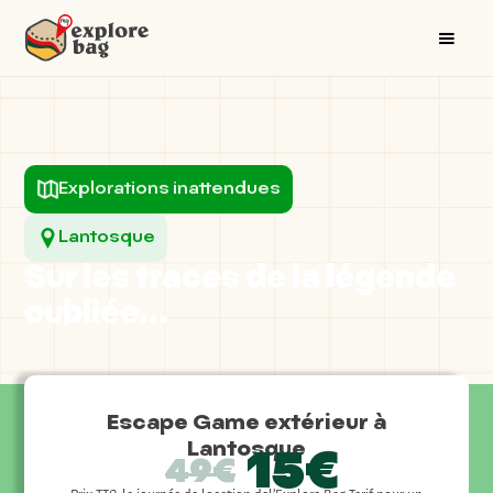
Explorations inattendues
Lantosque
Sur les traces de la légende
oubliée...
Escape Game extérieur à
Lantosque
15€
49€