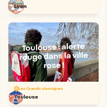
Lyon
Toulouse : alerte
rouge dans la ville
rose !
Les Grands classiques
Toulouse