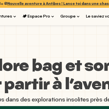
le 🧭
Nouvelle aventure à Antibes ! Lance toi dans une chas
ntures
🏕 Espace Pro
Groupe
Le saviez v
lore bag et so
 partir à l’ave
 dans des explorations insolites près d