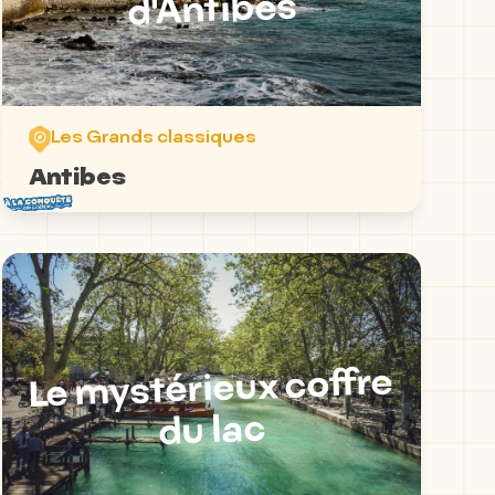
d'Antibes
Les Grands classiques
Antibes
Le mystérieux coffre
du lac