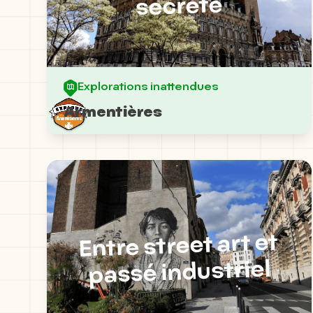
secrète
Explorations inattendues
Armentières
Entre street art et
passé industriel