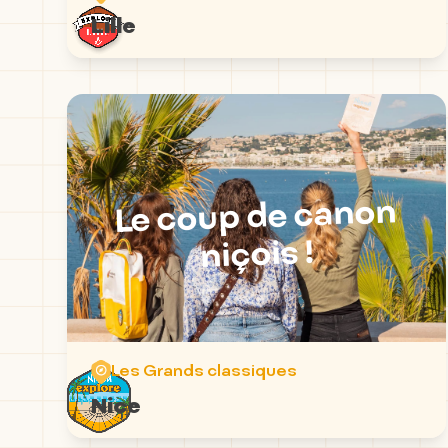
Lille
Le coup de canon
niçois !
Les Grands classiques
Nice