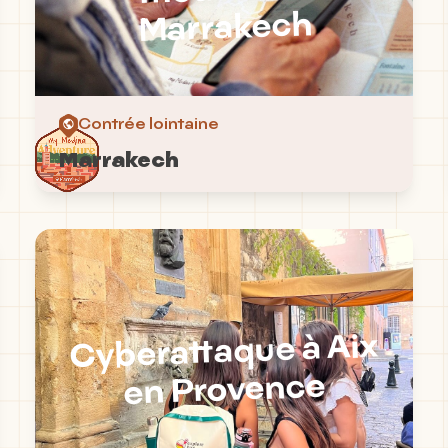
Marrakech
Contrée lointaine
Marrakech
Cyberattaque à Aix
en Provence