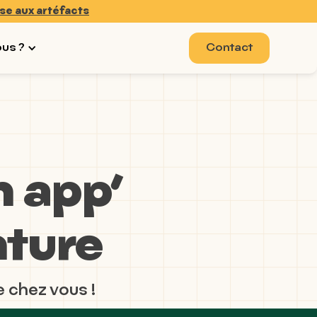
se aux artéfacts
ous ?
Contact
n app’
nture
e chez vous !