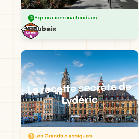
Explorations inattendues
Roubaix
La recette secrète de
Lydéric
Les Grands classiques