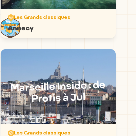
Les Grands classiques
Annecy
Marseille Inside : de
Protis à Jul
Les Grands classiques