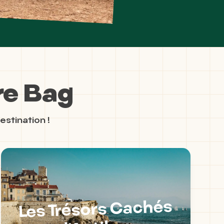
re Bag
estination !
Les Trésors Cachés