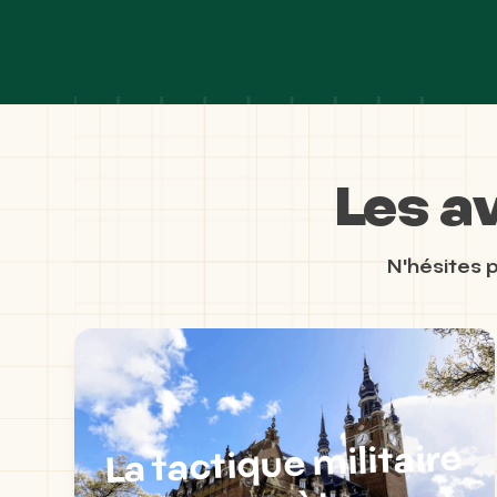
Les a
N'hésites p
La tactique militaire