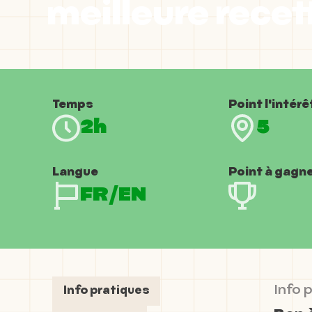
meilleure recett
Temps
Point l'intérê
2h
5
Langue
Point à gagn
FR/EN
Info 
Info pratiques