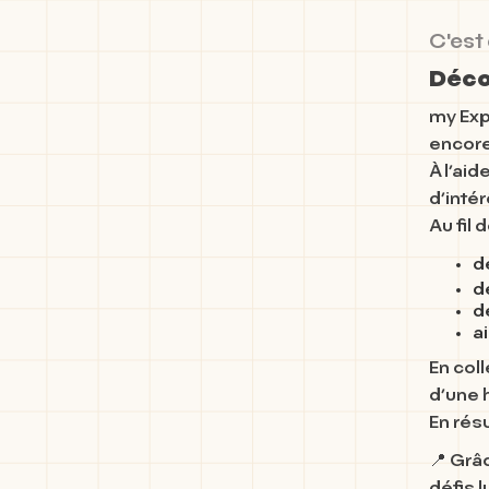
C'est 
Décou
my Exp
encor
À l’aid
d’intér
Au fil 
d
d
d
a
En col
d’une h
En rés
📍 Grâ