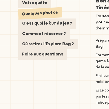
Bon à
Votre quête
Tiné
Quelques photos
Toutes
pour v
C’est quoi le but du jeu ?
d’emme
Comment réserver ?
Prépare
Où retirer l'Explore Bag ?
Bag
!
Foire aux questions
Formez 
game à 
de la va
Fini les
médiéva
🎒 Le c
partez 
indice 