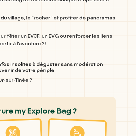
au long de l’itinéraire. Chaque étape cache
 du village, le "rocher"
et profiter de panoramas
ur fêter un EVJF, un EVG ou renforcer les liens
tir à l’aventure ?!
infos insolites à déguster sans modération
venir de votre périple
ur-sur-Tinée ?
ure my Explore Bag ?