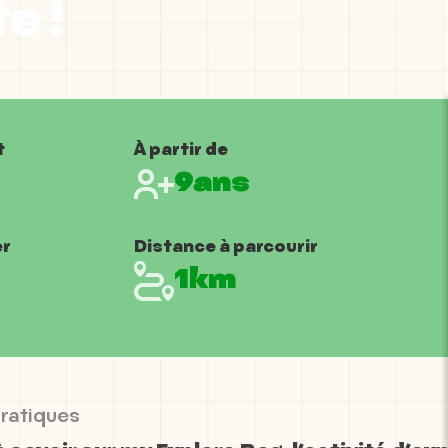
e !
t
À partir de
9ans
er
Distance à parcourir
1km
pratiques