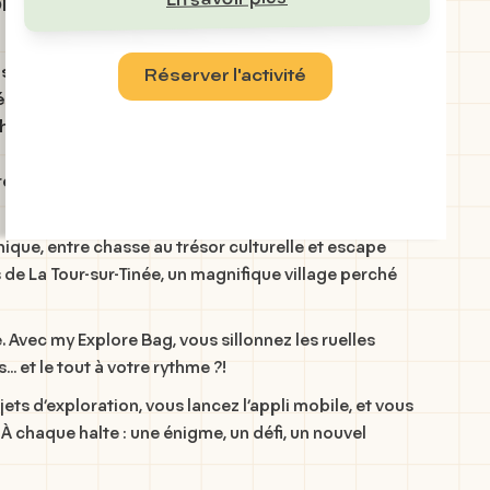
oration en plein air à La Tour-sur-
es par nos équipes qui se rendent sur place
Réserver l'activité
es. Nous conseillons à tous nos joueurs
aussures fermées pour réaliser le parcours !
re vous attend à
La Tour-sur-Tinée
avec
my Explore
nique, entre
chasse au trésor culturelle
et
escape
s de
La Tour-sur-Tinée
, un magnifique village perché
. Avec
my Explore Bag
, vous sillonnez les ruelles
 et le tout à votre rythme ?!
jets d’exploration, vous lancez l’appli mobile, et vous
. À chaque halte : une énigme, un défi, un nouvel