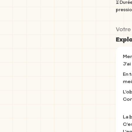
⏳ Durée
pressio
Votre
Explo
Merc
J’ai
En t
mei
L’o
Con
La 
C’es
L’e