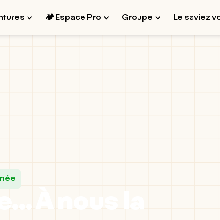
ntures
🏕 Espace Pro
Groupe
Le saviez v
inée
e... À nous la