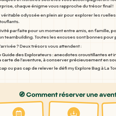
ludiques
et
histoires secrètes
vous accompagneront tout 
rprise, chaque énigme vous rapproche du trésor final !
ne véritable odyssée en plein air pour explorer les ruelles
ouflants.
tivité parfaite pour un moment entre amis, en famille, po
’un teambuilding. Toutes les excuses sont bonnes pour par
 l’arrivée ? Deux trésors vous attendent :
e Guide des Explorateurs
: anecdotes croustillantes et 
a carte de l’aventure
, à conserver précieusement en sou
 cap ou pas cap de relever le défi
my Explore Bag à La To
🧭 Comment réserver une avent