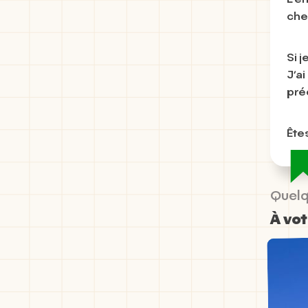
che
Si j
J’ai
pre
Ête
Quelq
À vot