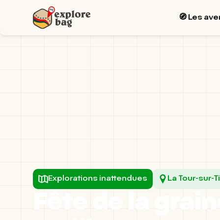
🧭 Les ave
Explorations inattendues
La Tour-sur-T
Fête de la grain