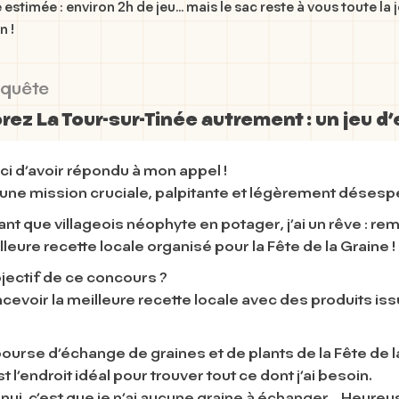
 estimée : environ 2h de jeu… mais le sac reste à vous toute la 
n !
 quête
rez La Tour-sur-Tinée autrement : un jeu d
i d’avoir répondu à mon appel !
 une mission cruciale, palpitante et légèrement désespér
ant que villageois néophyte en potager, j’ai un rêve : r
lleure recette locale organisé pour la
Fête de la Graine
!
bjectif de ce concours ?
cevoir la meilleure recette locale avec des produits iss
bourse d’échange de graines et de plants de la Fête de
t l’endroit idéal pour trouver tout ce dont j’ai besoin.
nnui, c’est que je n’ai aucune graine à échanger... Heur