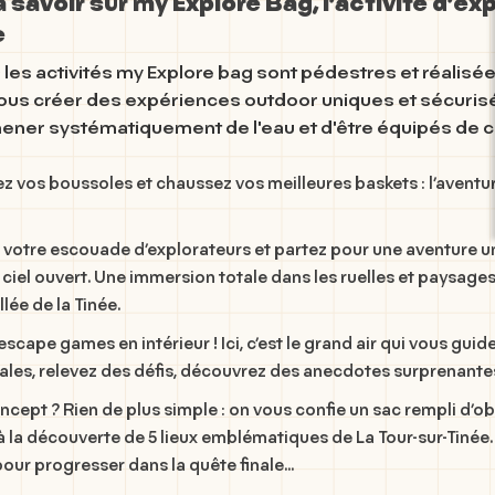
 savoir sur my Explore Bag, l’activité d’expl
e
 les activités my Explore bag sont pédestres et réalisé
ous créer des expériences outdoor uniques et sécurisé
ner systématiquement de l'eau et d'être équipés de ch
z vos boussoles et chaussez vos meilleures baskets : l’aventu
votre escouade d’explorateurs et partez pour une aventure u
ciel ouvert
. Une immersion totale dans les ruelles et paysage
llée de la Tinée.
 escape games en intérieur ! Ici, c’est
le grand air
qui vous guide
les, relevez des défis, découvrez des anecdotes surprenantes…
oncept ? Rien de plus simple : on vous confie un sac rempli d’ob
à la découverte de
5 lieux emblématiques de La Tour-sur-Tinée
pour progresser dans la quête finale...