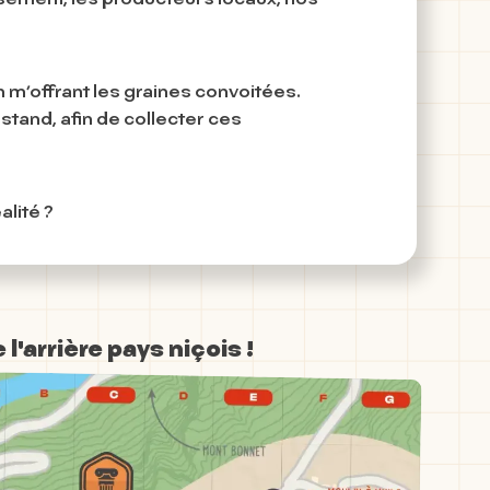
en m’offrant les graines convoitées.
 stand, afin de collecter ces
alité ?
l'arrière pays niçois !