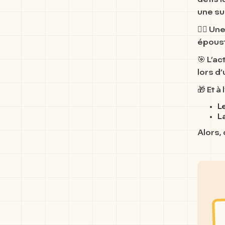
défis 
une su
🚶‍♀️ U
époust
🎯 L’ac
lors d
🎁 Et à
L
L
Alors,