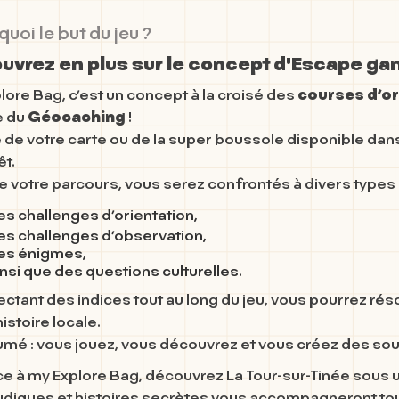
quoi le but du jeu ?
vrez en plus sur le concept d'Escape gam
lore Bag, c’est un concept à la croisé des
courses d’or
e du
Géocaching
!
e de votre carte ou de la super boussole disponible dans
êt.
de votre parcours, vous serez confrontés à divers types 
es challenges d’orientation,
es challenges d’observation,
es énigmes,
insi que des questions culturelles.
lectant des indices tout au long du jeu, vous pourrez ré
istoire locale.
umé : vous jouez, vous découvrez et vous créez des souv
ce à
my Explore Bag
, découvrez
La Tour-sur-Tinée
sous u