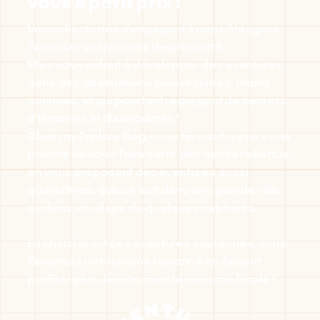
vous à petit prix !
Vos collectivités s’engagent à nos côtés pour
favoriser un tourisme de proximité.
Elles nous aident à développer des aventures
dans des destinations plus reculées, moins
connues, et qui pourtant regorgent de secrets,
d’histoires et d’anecdotes !
Chez my Explore Bag, nous ferons toujours une
priorité de vous faire sortir des sentiers battus,
en vous proposant des aventures aussi
qualitatives, que ce soit dans une grande ville
ou dans un village de quelques habitants.
En choisissant ces aventures soutenues, vous
favorisez un tourisme raisonné en faisant
profiter plus directement l’économie locale !