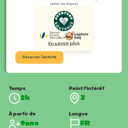
(selon les dispos)
x
En savoir plus
Réserver l'activité
Temps
Point l'intérêt
2h
3
À partir de
Langue
9ans
FR