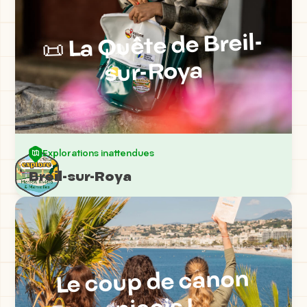
📜 La Quête de Breil-
sur-Roya
Explorations inattendues
Breil-sur-Roya
Le coup de canon