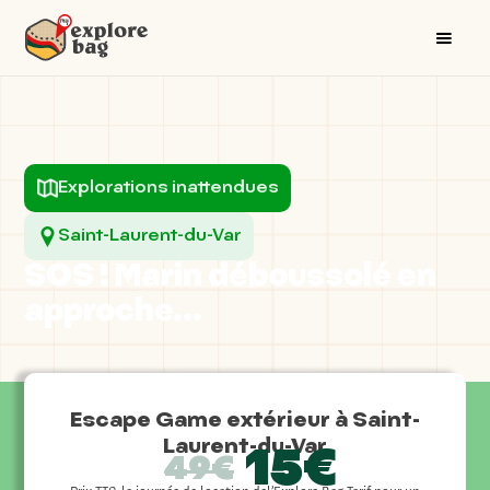
Explorations inattendues
Saint-Laurent-du-Var
SOS ! Marin déboussolé en
approche...
Escape Game extérieur à Saint-
Laurent-du-Var
15€
49€