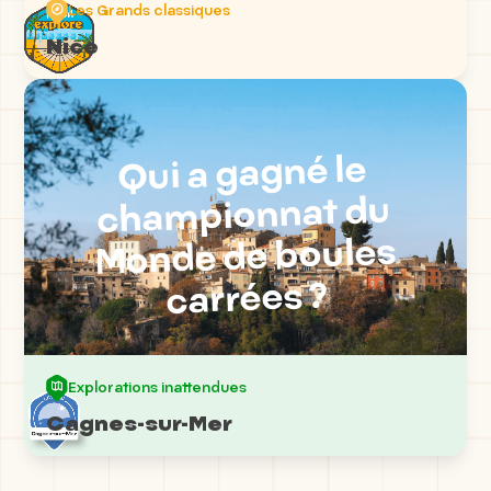
un public plus large; le tout en tendant vers une
Les Grands classiques
activité la plus respectueuse possible de
Nice
l’environnement.
Qui a gagné le
championnat du
Monde de boules
carrées ?
Explorations inattendues
Cagnes-sur-Mer