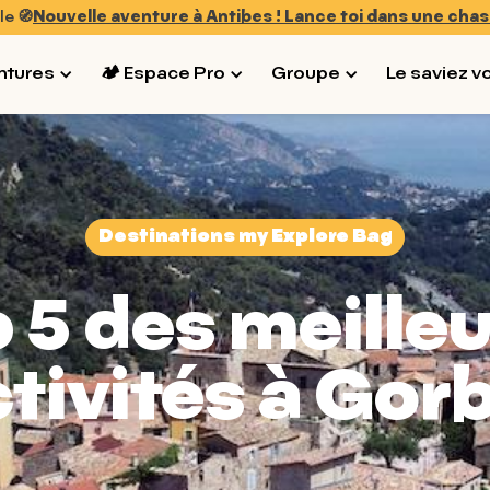
le 🧭
Nouvelle aventure à Antibes ! Lance toi dans une chas
ntures
🏕 Espace Pro
Groupe
Le saviez v
Destinations my Explore Bag
 5 des meille
tivités à Gor