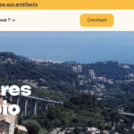
se aux artéfacts
ous ?
Contact
ures
bio