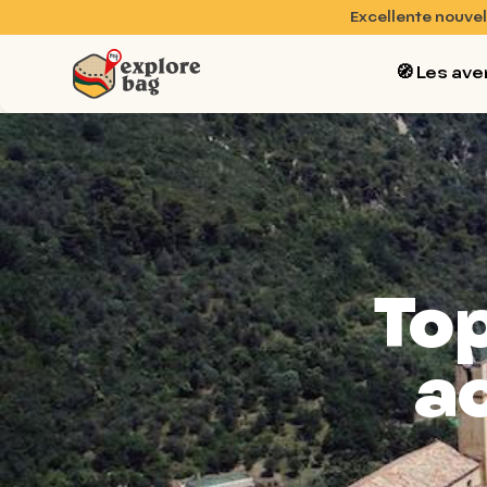
Excellente nouvel
🧭 Les ave
Top
ac