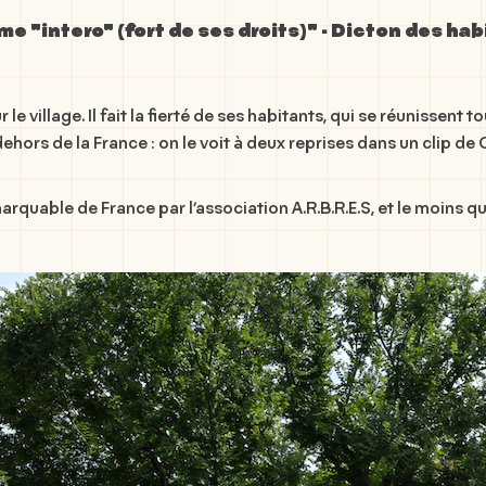
e "intero" (fort de ses droits)" - Dicton des hab
le village. Il fait la fierté de ses habitants, qui se réunissent 
ors de la France : on le voit à deux reprises dans un clip de C
quable de France par l’association A.R.B.R.E.S, et le moins que l’