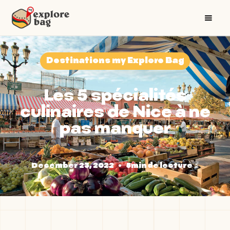
Destinations my Explore Bag
Les 5 spécialités
culinaires de Nice à ne
pas manquer
December 23, 2022
•
5min de lecture ⏳