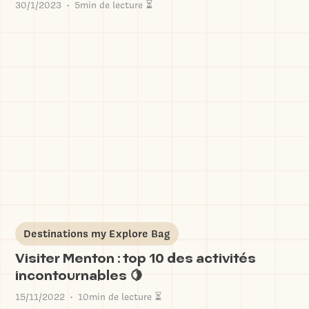
30/1/2023
5min de lecture ⏳
•
Destinations my Explore Bag
Visiter Menton : top 10 des activités
incontournables 🍋
15/11/2022
10min de lecture ⏳
•